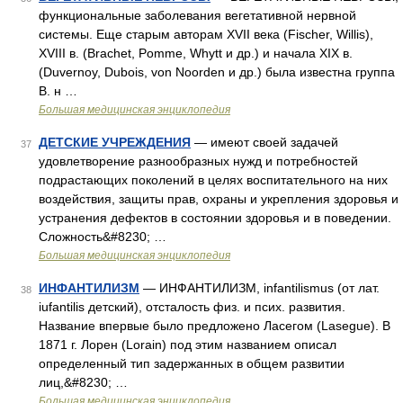
функциональные заболевания вегетативной нервной
системы. Еще старым авторам XVII века (Fischer, Willis),
XVIII в. (Brachet, Pomme, Whytt и др.) и начала XIX в.
(Duvernoy, Dubois, von Noorden и др.) была известна группа
В. н …
Большая медицинская энциклопедия
ДЕТСКИЕ УЧРЕЖДЕНИЯ
— имеют своей задачей
37
удовлетворение разнообразных нужд и потребностей
подрастающих поколений в целях воспитательного на них
воздействия, защиты прав, охраны и укрепления здоровья и
устранения дефектов в состоянии здоровья и в поведении.
Сложность&#8230; …
Большая медицинская энциклопедия
ИНФАНТИЛИЗМ
— ИНФАНТИЛИЗМ, infantilismus (от лат.
38
iufantilis детский), отсталость физ. и псих. развития.
Название впервые было предложено Ласегом (Lasegue). В
1871 г. Лорен (Lorain) под этим названием описал
определенный тип задержанных в общем развитии
лиц,&#8230; …
Большая медицинская энциклопедия