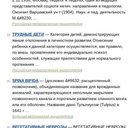
2.11.1936, Москва], педагог и педолог, один из ведущих
представителей социоге нетич. направления в педологии.
Окончил Варшавский ун т (1904). Науч. и пед. деятельность
М.&#8230; …
Российская педагогическая энциклопедия
ТРУДНЫЕ ДЕТИ
— Категория детей, демонстрирующих
34
явные отклонения в личностном развитии Отнесение
ребенка к данной категории осуществляется, как правило,
по внеш. проявлениям его индивидуально психол
особенностей, служащих препятствием для нормального
протекания …
Российская педагогическая энциклопедия
SPINA BIFIDA
— (дословно &#9632; расщепленный
35
позвоночник), объединяющее название для врожденных
аномалий, характеризующихся неполным закрытием
позвоночного канала и порочным развитием спинного мозга
или его оболочек. Название дано Тульпиусом (Tulpius) в
1641 г …
Большая медицинская энциклопедия
ВЕГЕТАТИВНЫЕ НЕВРОЗЫ
— ВЕГЕТАТИВНЫЕ НЕВРОЗЫ,
36